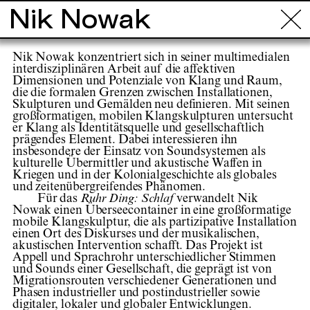
Nik Nowak
Info
Touren
Orte
Projekte
Künstl
Nik Nowak konzentriert sich in seiner multimedialen
interdisziplinären Arbeit auf die affektiven
Dimensionen und Potenziale von Klang und Raum,
die die formalen Grenzen zwischen Installationen,
Skulpturen und Gemälden neu definieren. Mit seinen
großformatigen, mobilen Klangskulpturen untersucht
er Klang als Identitätsquelle und gesellschaftlich
prägendes Element. Dabei interessieren ihn
insbesondere der Einsatz von Soundsystemen als
kulturelle Übermittler und akustische Waffen in
Kriegen und in der Kolonialgeschichte als globales
und zeitenübergreifendes Phänomen.
Für das
Ruhr Ding: Schlaf
verwandelt Nik
Nowak einen Überseecontainer in eine großformatige
mobile Klangskulptur, die als partizipative Installation
einen Ort des Diskurses und der musikalischen,
akustischen Intervention schafft. Das Projekt ist
Appell und Sprachrohr unterschiedlicher Stimmen
und Sounds einer Gesellschaft, die geprägt ist von
Migrationsrouten verschiedener Generationen und
Phasen industrieller und postindustrieller sowie
digitaler, lokaler und globaler Entwicklungen.