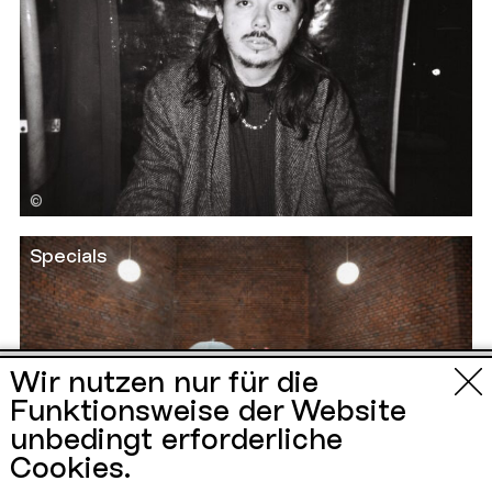
©
Specials
Urbane Künste
Wir nutzen nur für die
Funktionsweise der Website
Ruhr
unbedingt erforderliche
Cookies.